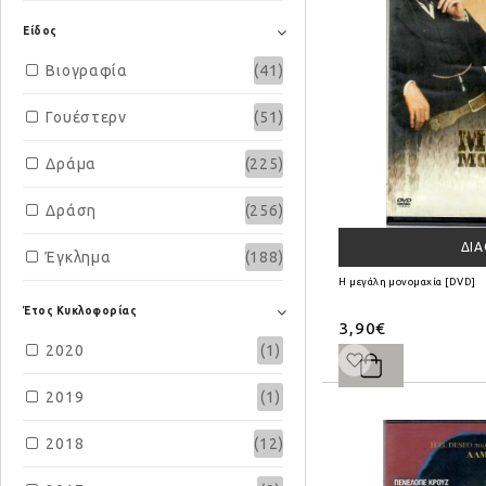
Bulgarian
(21)
Είδος
Cantonese
Βιογραφία
(11)
(41)
Croatian
Γουέστερν
(22)
(51)
Czech
Δράμα
(225)
(29)
Danish
Δράση
(256)
(6)
ΔΙ
Dutch
Έγκλημα
(188)
(9)
Η μεγάλη μονομαχία [DVD]
Estonian
Επιστημονικής Φαντασίας
(11)
(57)
Έτος Κυκλοφορίας
3,90€
Finnish
Θρίλερ
2020
(148)
(6)
(1)
Hebrew
Ιστορικά
2019
(32)
(22)
(1)
Hindi
Κινούμενα Σχέδια
2018
(16)
(12)
(3)