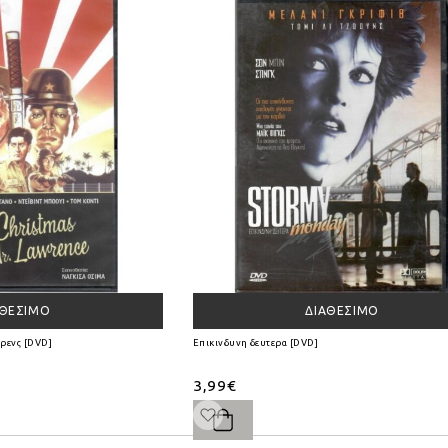
ΑΘΈΣΙΜΟ
ΔΙΑΘΈΣΙΜΟ
ρενς [DVD]
Επικινδυνη δευτερα [DVD]
3,99€