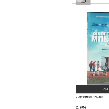
1975
(5)
1974
(3)
1973
(8)
1972
(7)
1971
(6)
1970
(5)
1969
(3)
1968
(3)
1967
(8)
ΔΙ
Οικογενειακοι Μπελαδες
1966
(6)
2,90€
1965
(6)