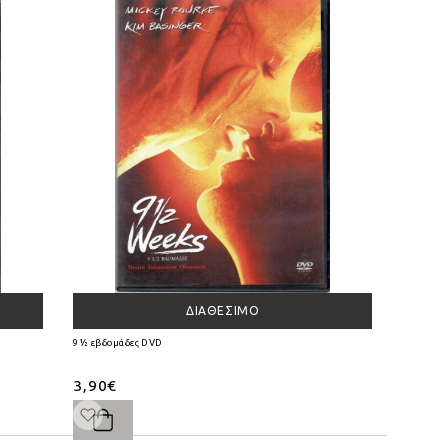
ΔΙΑΘΈΣΙΜΟ
9½ εβδομάδες DVD
3,90€