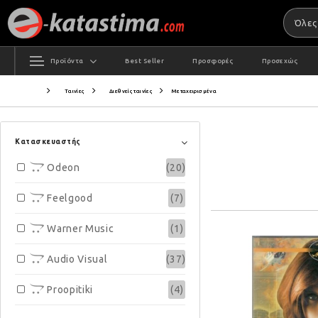
Προϊόντα
Best Seller
Προσφορές
Προσεχώς
Ταινίες
Διεθνείς ταινίες
Μεταχειρισμένα
Κατασκευαστής
Odeon
(20)
Feelgood
(7)
Warner Music
(1)
Audio Visual
(37)
Proopitiki
(4)