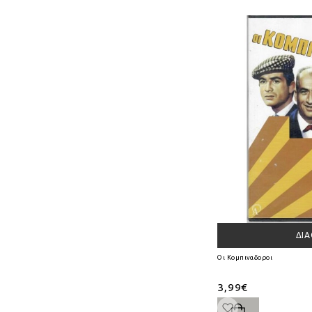
1985
(11)
1984
(7)
1983
(11)
1982
(9)
1981
(3)
1980
(5)
1979
(6)
1978
(6)
ΔΙ
Οι Κομπιναδοροι
1977
(6)
3,99€
1976
(7)