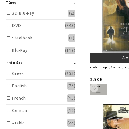
Promo
(199)
Τύπος
3D Blu-Ray
20th Century Fox
(22)
(2)
DVD
Tanweer
(743)
(9)
Steelbook
Paramount
(13)
(1)
Blu-Ray
MGM Studios
(119)
(4)
ΔΙ
Sony Pictures
(23)
Υπότιτλοι
Υπόθεση Τόμας Κράουν (DVD
Greek
(253)
Universal Pictures
(12)
3,90€
English
(76)
Warner Bros
(20)
French
(13)
Walt Disney
(2)
German
(12)
Arabic
(26)