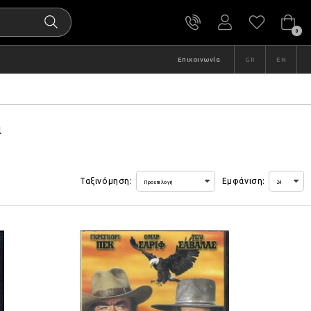
0
Επικοινωνία
GR
EN
α
Ταξινόμηση:
Εμφάνιση: