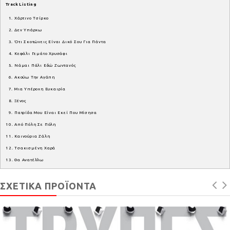
Track Listing
1. Χάρτινο Τσίρκο
2. Δεν Υπάρχω
3. Ότι Σκοτώνεις Είναι Δικό Σου Για Πάντα
4. Κεφάλι Γεμάτο Χρυσάφι
5. Νάμαι Πάλι Εδώ Ζωντανός
6. Ακούω Την Αγάπη
7. Μια Υπέροχη Ευκαιρία
8. Ξένος
9. Πατρίδα Μου Είναι Εκεί Που Μίσησα
10. Από Πόλη Σε Πόλη
11. Καινούρια Ζάλη
12. Τσακισμένη Χαρά
13. Θα Ανατέλλω
ΣΧΕΤΙΚΆ ΠΡΟΪΌΝΤΑ