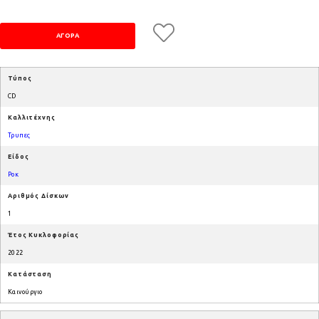
Τύπος
CD
Καλλιτέχνης
Τρυπες
Είδος
Ροκ
Αριθμός Δίσκων
1
Έτος Κυκλοφορίας
2022
Κατάσταση
Καινούργιο