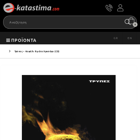
0
GR
EN
ΠΡΟΪΌΝΤΑ
Τρύπες – Κεφάλι Γεμάτο Χρυσάφι (CD)