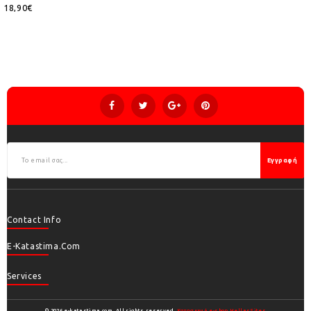
18,90€
Εγγραφή
Contact Info
E-Katastima.com
Services
© 2026 e-katastima.com. All rights reserved.
Κατασκευή e-shop HellasSites