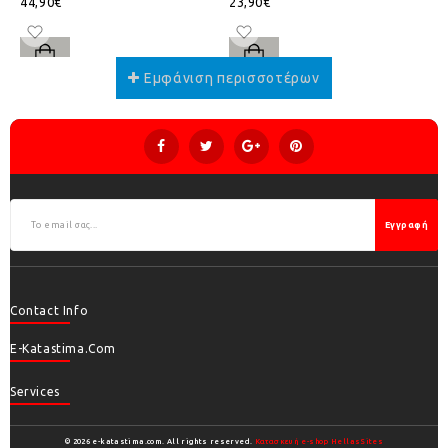
44,90€
23,90€
Εγγραφή
Contact Info
E-Katastima.com
Services
© 2026 e-katastima.com. All rights reserved.
Κατασκευή e-shop HellasSites