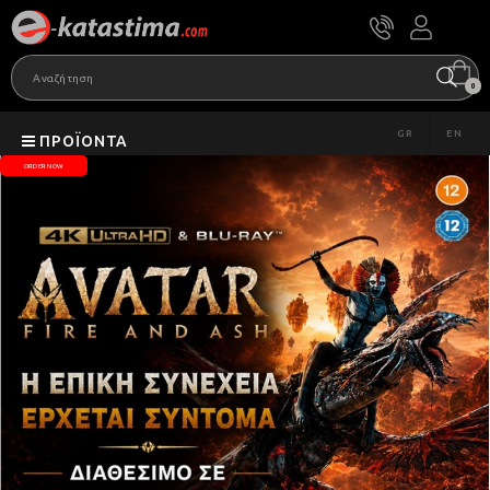
0
GR
EN
ΠΡΟΪΌΝΤΑ
ORDER NOW