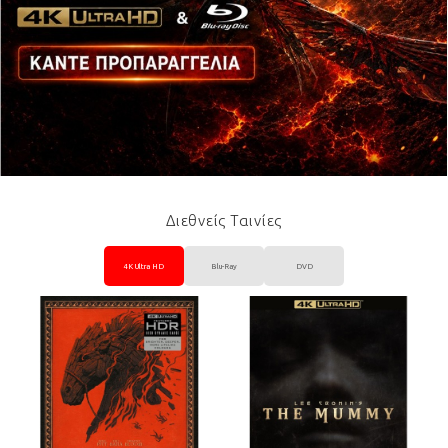
Διεθνείς Ταινίες
4K Ultra HD
Blu-Ray
DVD