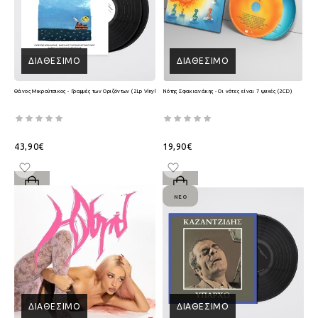
ΔΙΑΘΈΣΙΜΟ
ΔΙΑΘΈΣΙΜΟ
Θάνος Μικρούτσικος - Γραμμές των Οριζόντων (2Lp Vinyl)
Νότης Σφακιανάκης - Οι νότες είναι 7 ψυχές (2CD)
43,90€
19,90€
ΝΈΟ
ΔΙΑΘΈΣΙΜΟ
ΔΙΑΘΈΣΙΜΟ