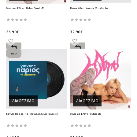
Φουρέιρα Ελένη - Hybrid (Vinyl LP)
Καζαντζίδης - Υπάρχω (Βινύλιο Lp)
26,90€
32,90€
ΝΈΟ
ΔΙΑΘΈΣΙΜΟ
ΔΙΑΘΈΣΙΜΟ
Γιαννης Παριος - Τα Νησιωτικα (2Lp) (Βινύλιο)
Φουρέιρα Ελένη - Hybrid CD