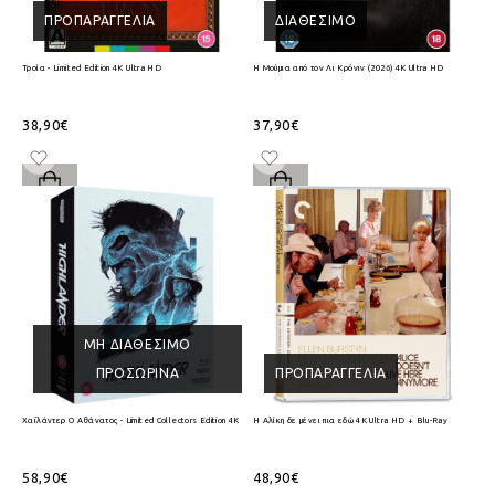
ΠΡΟΠΑΡΑΓΓΕΛΊΑ
ΔΙΑΘΈΣΙΜΟ
Τροία - Limited Edition 4K Ultra HD
Η Μούμια από τον Λι Κρόνιν (2026) 4K Ultra HD
38,90€
37,90€
ΜΗ ΔΙΑΘΈΣΙΜΟ
ΠΡΟΣΩΡΙΝΆ
ΠΡΟΠΑΡΑΓΓΕΛΊΑ
Χαϊλάντερ Ο Αθάνατος - Limited Collectors Edition 4K Ultra HD + Blu-Ray
Η Αλίκη δε μένει πια εδώ 4K Ultra HD + Blu-Ray
58,90€
48,90€