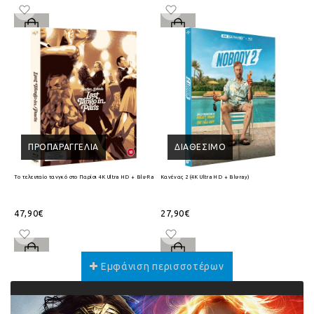
ΠΡΟΠΑΡΑΓΓΕΛΊΑ
ΔΙΑΘΈΣΙΜΟ
Το τελευταίο τανγκό στο Παρίσι 4K Ultra HD + Blu-Ray
Κανένας 2 (4K Ultra HD + Blu-ray)
47,90€
27,90€