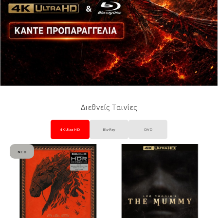
Διεθνείς Ταινίες
4K Ultra HD
Blu-Ray
DVD
ΝΈΟ