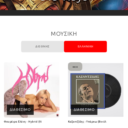
ΜΟΥΣΙΚΗ
ΔΙΕΘΝΉΣ
ΕΛΛΗΝΙΚΉ
ΝΈΟ
ΔΙΑΘΈΣΙΜΟ
ΔΙΑΘΈΣΙΜΟ
(2CD)
Φουρέιρα Ελένη - Hybrid (Vinyl LP)
Καζαντζίδης - Υπάρχω (Βινύλιο Lp)