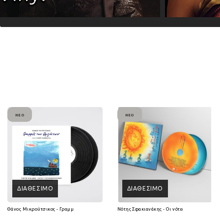
ΝΈΟ
ΝΈΟ
ΔΙΑΘΈΣΙΜΟ
ΔΙΑΘΈΣΙΜΟ
Θάνος Μικρούτσικος - Γραμμές των Οριζόντων (2Lp Vinyl)
Νότης Σφακιανάκης - Οι νότες είναι 7 ψυχές 