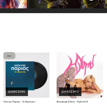
ΝΈΟ
ΔΙΑΘΈΣΙΜΟ
ΔΙΑΘΈΣΙΜΟ
Γιαννης Παριος - Τα Νησιωτικα (2Lp) (Βινύλιο)
Φουρέιρα Ελένη - Hybrid CD