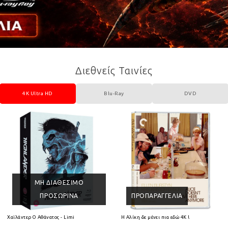
Διεθνείς Ταινίες
4K Ultra HD
Blu-Ray
DVD
ΜΗ ΔΙΑΘΈΣΙΜΟ
ΠΡΟΣΩΡΙΝΆ
ΠΡΟΠΑΡΑΓΓΕΛΊΑ
 HD
Χαϊλάντερ Ο Αθάνατος - Limited Collectors Edition 4K Ultra HD + Blu-Ray
Η Αλίκη δε μένει πια εδώ 4K Ultra HD + Blu-