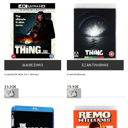
ΔΙΑΘΈΣΙΜΟ
ΕΞΑΝΤΛΉΘΗΚΕ
Η απειλή (4K Ultra HD + Blu-ray)
Η απειλή (Blu-ray)
33,90€
19,90€