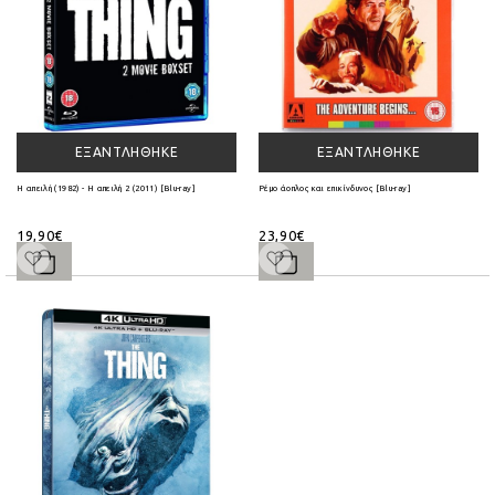
ΕΞΑΝΤΛΉΘΗΚΕ
ΕΞΑΝΤΛΉΘΗΚΕ
Η απειλή (1982) - Η απειλή 2 (2011) [Blu-ray]
Ρέμο άοπλος και επικίνδυνος [Blu-ray]
19,90€
23,90€