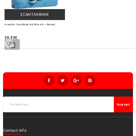
ΕΞΑΝΤΛΉΘΗΚΕ
Η απειλή - SteelBook (4K Ultra HD + Blu-ray)
98,90€
Εγγραφή
Contact Info