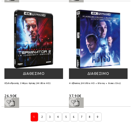
ΔΙΑΘΈΣΙΜΟ
ΔΙΑΘΈΣΙΜΟ
Εξολοθρευτής 2 Μέρα Κρίσης (4K Ultra HD)
Η άβυσσος (4K Ultra HD + Blu-ray + Bonus Disc)
26,90€
37,90€
1
2
3
4
5
6
7
8
9