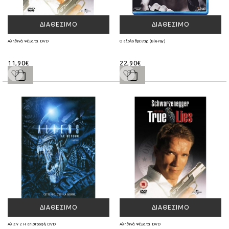
ΔΙΑΘΈΣΙΜΟ
ΔΙΑΘΈΣΙΜΟ
Αληθινά Ψέματα DVD
Ο εξολοθρευτης (Blu-ray)
11,90€
22,90€
ΔΙΑΘΈΣΙΜΟ
ΔΙΑΘΈΣΙΜΟ
Αλιεν 2 Η επιστροφή DVD
Αληθινά Ψέματα DVD