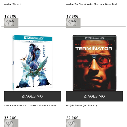
Avatar (Blu-ray)
Avatar: The Way of Water (Blu-ray + Bonus Disc)
17,90€
17,90€
ΔΙΑΘΈΣΙΜΟ
ΔΙΑΘΈΣΙΜΟ
Avatar Remaster (4K Ultra HD + Blu-ray + Bonus)
Ο εξολοθρευτης (4K Ultra HD)
33,90€
29,90€