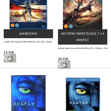
ΔΙΑΘΈΣΙΜΟ
ΚΑΤΌΠΙΝ ΠΑΡΑΓΓΕΛΊΑΣ 7-14
ΗΜΈΡΕΣ
Avatar: The Way of Water (Blu-ray +3D +2D + Bonus Disc)
Avatar: Φωτιά και στάχτη (4K Ultra HD + Blu-ray + Bonus D
33,90€
38,90€