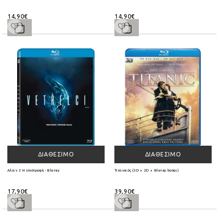
14,90€
14,90€
ΔΙΑΘΈΣΙΜΟ
ΔΙΑΘΈΣΙΜΟ
Αλιεν 2 Η επιστροφή - Blu-ray
Τιτανικός (3D + 2D + Blu-ray bonus)
17,90€
39,90€