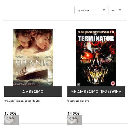
ΔΙΑΘΈΣΙΜΟ
ΜΗ ΔΙΑΘΈΣΙΜΟ ΠΡΟΣΩΡΙΝΆ
Τιτανικός - Special Edition (2DVD)
Ο εξολοθρευτής DVD
13,90€
14,90€