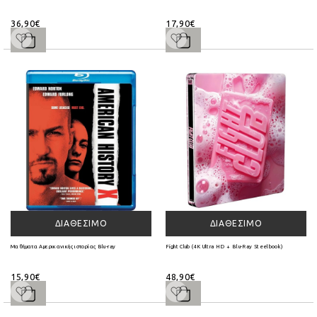
36,90€
17,90€
ΔΙΑΘΈΣΙΜΟ
ΔΙΑΘΈΣΙΜΟ
Μαθήματα Αμερικανικής ιστορίας Blu-ray
Fight Club (4K Ultra HD + Blu-Ray Steelbook)
15,90€
48,90€