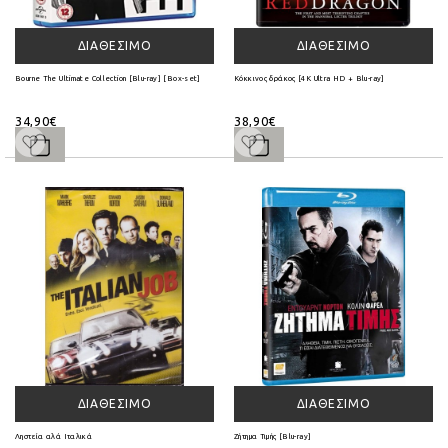
ΔΙΑΘΈΣΙΜΟ
ΔΙΑΘΈΣΙΜΟ
Bourne The Ultimate Collection [Blu-ray] [Box-set]
Κόκκινος δράκος [4K Ultra HD + Blu-ray]
34,90€
38,90€
ΔΙΑΘΈΣΙΜΟ
ΔΙΑΘΈΣΙΜΟ
Ληστεία αλά Ιταλικά
Ζήτημα Τιμής [Blu-ray]