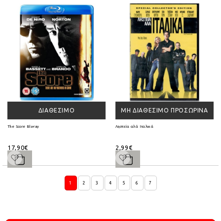
ΔΙΑΘΈΣΙΜΟ
ΜΗ ΔΙΑΘΈΣΙΜΟ ΠΡΟΣΩΡΙΝΆ
The Score Blu-ray
Ληστεία αλά Ιταλικά
17,90€
2,99€
1
2
3
4
5
6
7