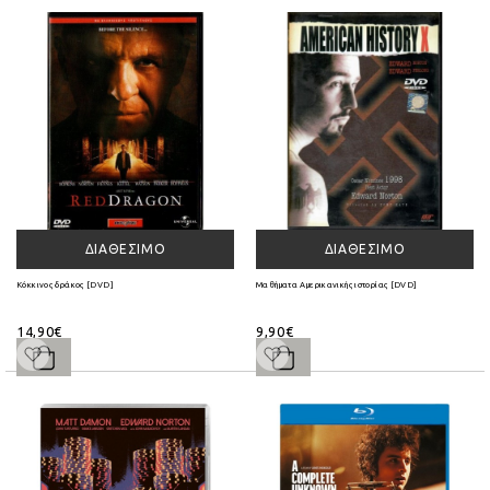
ΔΙΑΘΈΣΙΜΟ
ΔΙΑΘΈΣΙΜΟ
Κόκκινος δράκος [DVD]
Μαθήματα Αμερικανικής ιστορίας [DVD]
14,90€
9,90€