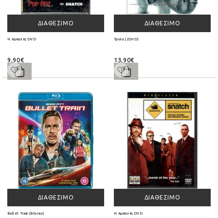
ΔΙΑΘΈΣΙΜΟ
ΔΙΑΘΈΣΙΜΟ
Η Αρπαχτη DVD
Τροία (2DVD)
9,90€
13,90€
ΔΙΑΘΈΣΙΜΟ
ΔΙΑΘΈΣΙΜΟ
Bullet Train (Blu-ray)
Η Αρπαχτη DVD