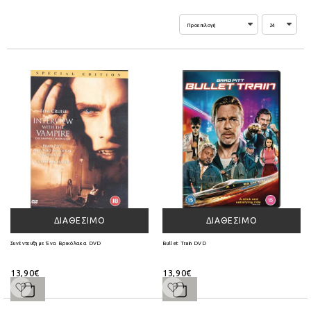
ΔΙΑΘΈΣΙΜΟ
ΔΙΑΘΈΣΙΜΟ
Συνέντευξη με Ένα Βρικόλακα DVD
Bullet Train DVD
13,90€
13,90€