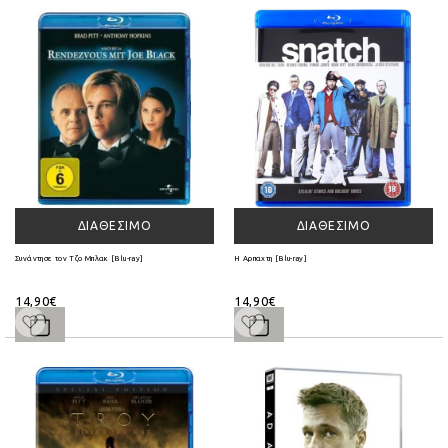
ΔΙΑΘΈΣΙΜΟ
ΔΙΑΘΈΣΙΜΟ
Συνάντησε τον Τζο Μπλακ [Blu-ray]
Η Αρπαχτη [Blu-ray]
14,90€
14,90€