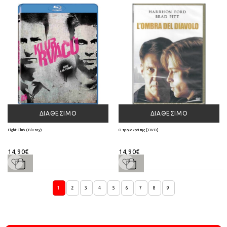
ΔΙΑΘΈΣΙΜΟ
ΔΙΑΘΈΣΙΜΟ
Fight Club (Blu-ray)
Ο τρομοκράτης [DVD]
14,90€
14,90€
1
2
3
4
5
6
7
8
9