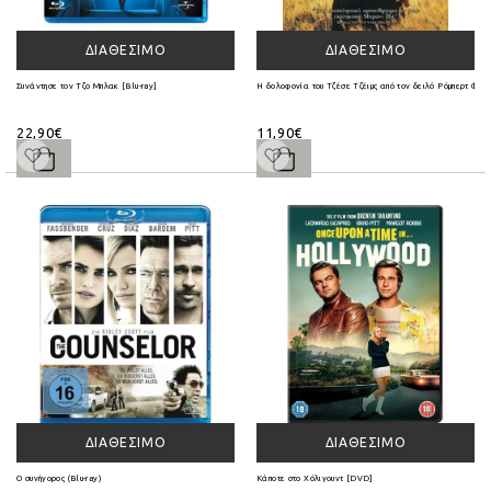
ΔΙΑΘΈΣΙΜΟ
ΔΙΑΘΈΣΙΜΟ
Συνάντησε τον Τζο Μπλακ [Blu-ray]
Η δολοφονία του Τζέσε Τζέιμς από τον δειλό Ρόμπερτ Φορ
22,90€
11,90€
ΔΙΑΘΈΣΙΜΟ
ΔΙΑΘΈΣΙΜΟ
Ο συνήγορος (Blu-ray)
Κάποτε στο Χόλιγουντ [DVD]