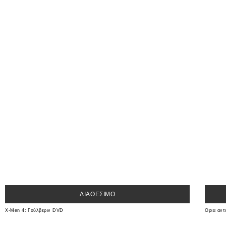
ΔΙΑΘΈΣΙΜΟ
X-Men 4: Γούλβεριν DVD
Ορια αν