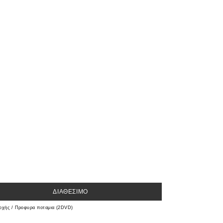
ΔΙΑΘΈΣΙΜΟ
τοχής / Προφυρα ποταμια (2DVD)