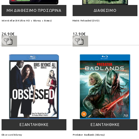
ΜΗ ΔΙΑΘΈΣΙΜΟ ΠΡΟΣΩΡΙΝΆ
ΔΙΑΘΈΣΙΜΟ
Interstellar (4K Ultra HD + Blu-ray + Bonus)
Matrix Reloaded (DVD)
26,90€
12,90€
ΕΞΑΝΤΛΉΘΗΚΕ
ΕΞΑΝΤΛΉΘΗΚΕ
Obsessed Blu-ray
Predator: Badlands (Blu-ray)