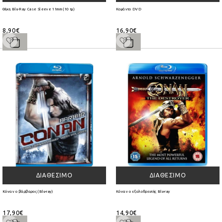
Θήκη Blu-Ray Case Sleeve 11mm (10 τμ)
Κομάντο DVD
8,90€
16,90€
ΔΙΑΘΈΣΙΜΟ
ΔΙΑΘΈΣΙΜΟ
Κόναν ο βάρβαρος (Blu-ray)
Κόναν ο εξολοθρευτής Blu-ray
17,90€
14,90€