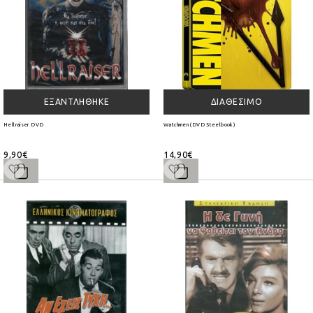
ΕΞΑΝΤΛΉΘΗΚΕ
ΔΙΑΘΈΣΙΜΟ
Hellraiser DVD
Watchmen (DVD Steelbook)
9,90€
14,90€