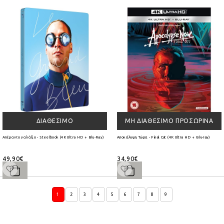
ΔΙΑΘΈΣΙΜΟ
ΜΗ ΔΙΑΘΈΣΙΜΟ ΠΡΟΣΩΡΙΝΆ
Απέραντο γαλάζιο - Steelbook (4K Ultra HD + Blu-Ray)
Αποκάλυψη Τώρα - Final Cut (4K Ultra HD + Blu-ray)
49,90€
34,90€
1
2
3
4
5
6
7
8
9