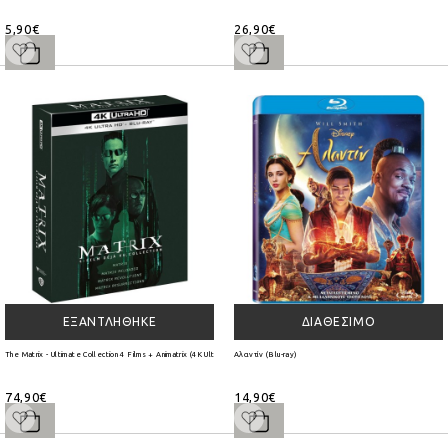
5,90€
26,90€
ΕΞΑΝΤΛΉΘΗΚΕ
ΔΙΑΘΈΣΙΜΟ
The Matrix - Ultimate Collection 4 Films + Animatrix (4K Ultra HD + Blu-ray)
Αλαντίν (Blu-ray)
74,90€
14,90€