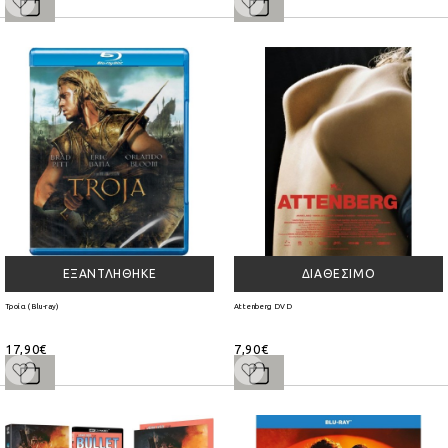
ΕΞΑΝΤΛΉΘΗΚΕ
ΔΙΑΘΈΣΙΜΟ
Τροία (Blu-ray)
Attenberg DVD
17,90€
7,90€