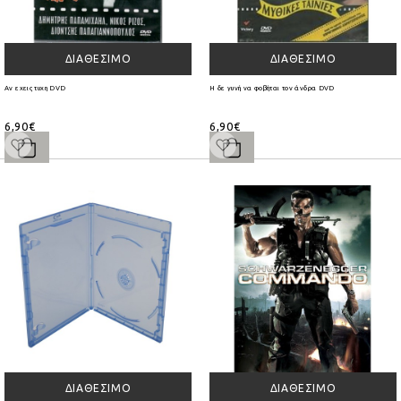
ΔΙΑΘΈΣΙΜΟ
ΔΙΑΘΈΣΙΜΟ
Αν εχεις τυχη DVD
Η δε γυνή να φοβήται τον άνδρα DVD
6,90€
6,90€
ΔΙΑΘΈΣΙΜΟ
ΔΙΑΘΈΣΙΜΟ