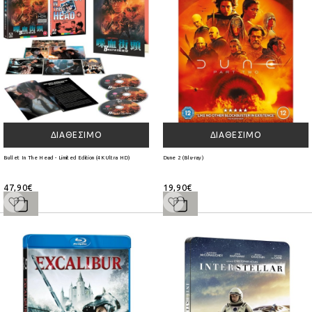
ΔΙΑΘΈΣΙΜΟ
ΔΙΑΘΈΣΙΜΟ
Bullet In The Head - Limited Edition (4K Ultra HD)
Dune 2 (Blu-ray)
47,90€
19,90€