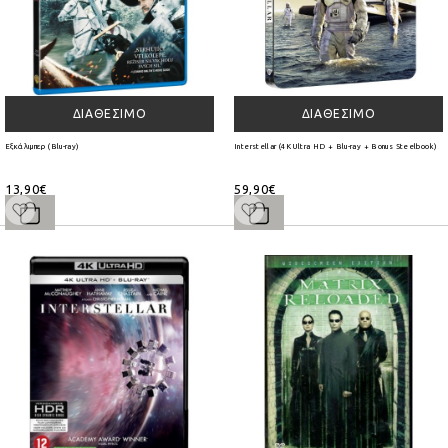
ΔΙΑΘΈΣΙΜΟ
ΔΙΑΘΈΣΙΜΟ
Eξκάλιμπερ (Blu-ray)
Interstellar (4K Ultra HD + Blu-ray + Bonus Steelbook)
13,90€
59,90€