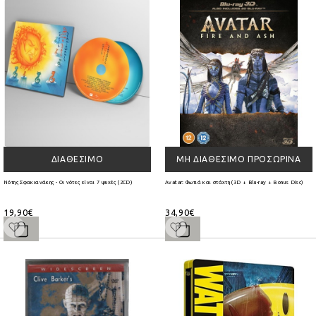
ΔΙΑΘΈΣΙΜΟ
ΜΗ ΔΙΑΘΈΣΙΜΟ ΠΡΟΣΩΡΙΝΆ
Νότης Σφακιανάκης - Οι νότες είναι 7 ψυχές (2CD)
Avatar: Φωτιά και στάχτη (3D + Blu-ray + Bonus Disc)
19,90€
34,90€