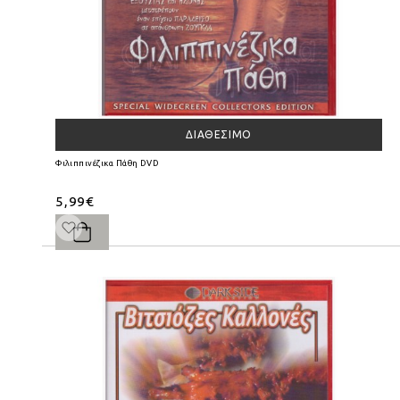
ΔΙΑΘΈΣΙΜΟ
Φιλιππινέζικα Πάθη DVD
5,99€