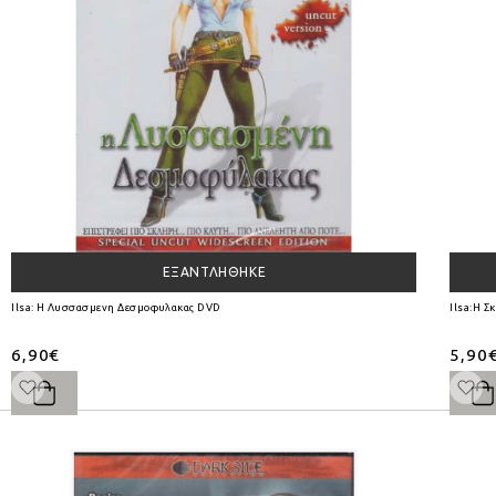
ΕΞΑΝΤΛΉΘΗΚΕ
Ilsa: Η Λυσσασμενη Δεσμοφυλακας DVD
Ilsa:Η Σ
6,90€
5,90