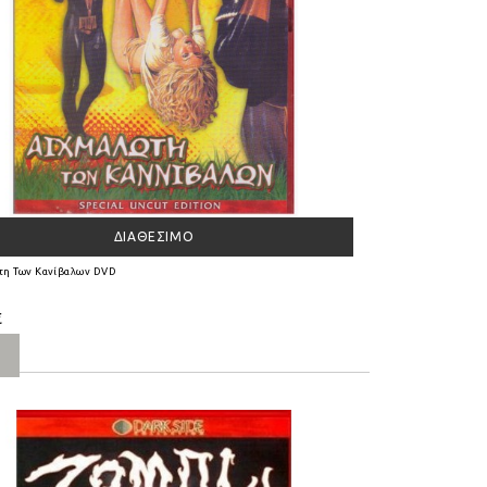
ΔΙΑΘΈΣΙΜΟ
τη Των Κανίβαλων DVD
€