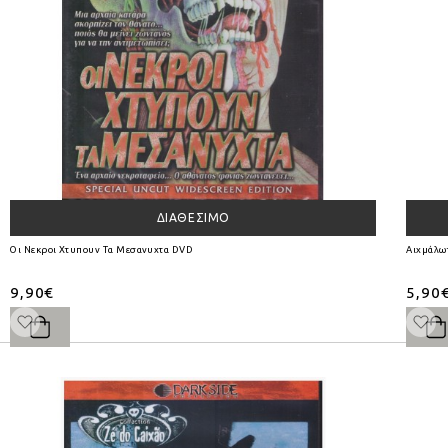
ΔΙΑΘΈΣΙΜΟ
Οι Νεκροι Χτυπουν Τα Μεσανυχτα DVD
Αιχμάλω
9,90€
5,90