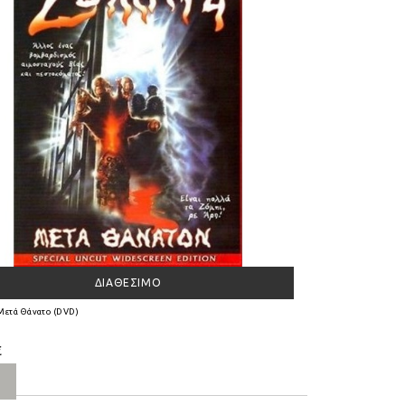
ΔΙΑΘΈΣΙΜΟ
Μετά Θάνατο (DVD)
€