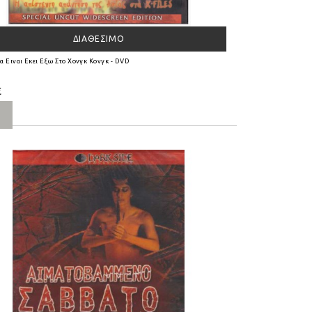
ΔΙΑΘΈΣΙΜΟ
α Ειναι Εκει Εξω Στο Χονγκ Κονγκ - DVD
€