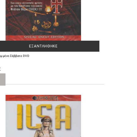
ΕΞΑΝΤΛΉΘΗΚΕ
αμμένο Σάββατο DVD
€