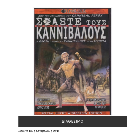
ΔΙΑΘΈΣΙΜΟ
Σφαξτε Τους Κανιβαλους DVD