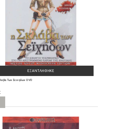
ΕΞΑΝΤΛΉΘΗΚΕ
κλαβα Των Σειχηδων DVD
€