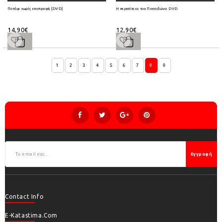
Ποτάμι χωρίς επιστροφή [DVD]
Η περιπέτεια του Ποσειδώνα DVD
14,90€
12,90€
1
2
3
4
5
6
7
8
9
Εγγραφή
Contact Info
E-Katastima.com