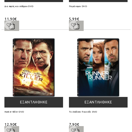
Δια πυρός και σιδήρου DVD
Παράνομοι DVD
11,90€
5,99€
ΕΞΑΝΤΛΉΘΗΚΕ
ΕΞΑΝΤΛΉΘΗΚΕ
Hunter Killer DVD
Το Απόλυτο Παιχνίδι DVD
12,90€
7,90€