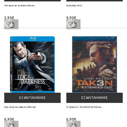
500 μέρες με τη Σάμερ Blu-ray
Εκδικητής DVD
5,90€
9,90€
ΕΞΑΝΤΛΉΘΗΚΕ
ΕΞΑΝΤΛΉΘΗΚΕ
Στην άκρη του νήματος (Blu-ray)
Η Αρπαγή 3: Extended Cut Blu-ray
6,90€
6,90€