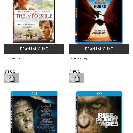
ΕΞΑΝΤΛΉΘΗΚΕ
ΕΞΑΝΤΛΉΘΗΚΕ
Το αδύνατο DVD
127 ώρες Blu-ray
7,90€
4,90€