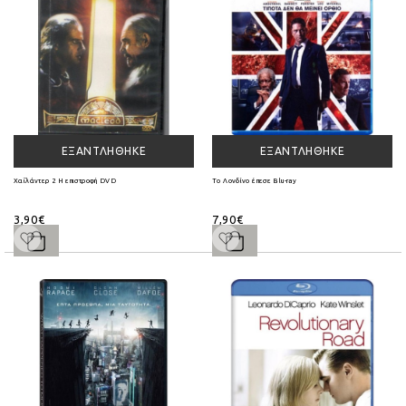
ΕΞΑΝΤΛΉΘΗΚΕ
ΕΞΑΝΤΛΉΘΗΚΕ
Χαϊλάντερ 2 Η επιστροφή DVD
Το Λονδίνο έπεσε Blu-ray
3,90€
7,90€