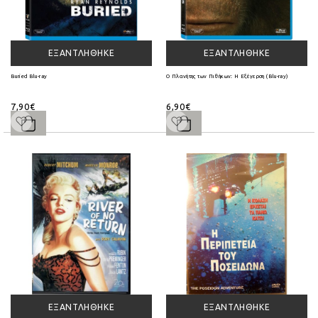
ΕΞΑΝΤΛΉΘΗΚΕ
ΕΞΑΝΤΛΉΘΗΚΕ
Buried Blu-ray
Ο Πλανήτης των Πιθήκων: Η Εξέγερση (Blu-ray)
7,90€
6,90€
ΕΞΑΝΤΛΉΘΗΚΕ
ΕΞΑΝΤΛΉΘΗΚΕ