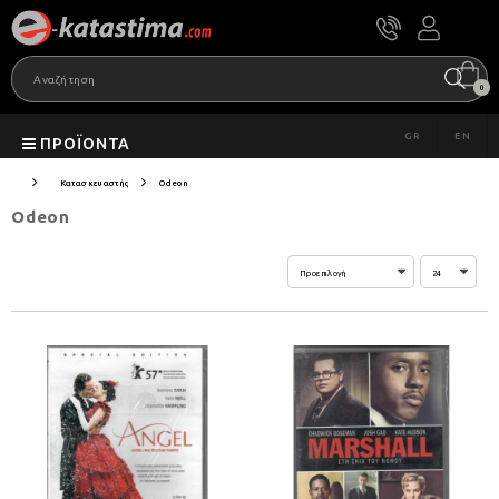
0
GR
EN
ΠΡΟΪΌΝΤΑ
Κατασκευαστής
Odeon
Odeon