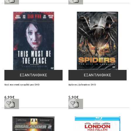
ΕΞΑΝΤΛΉΘΗΚΕ
ΕΞΑΝΤΛΉΘΗΚΕ
Εκεί που χτυπά η καρδιά μου DVD
Αράχνες Δολοφόνοι DVD
6,99€
5,90€