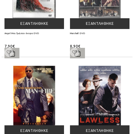
ΕΞΑΝΤΛΉΘΗΚΕ
ΕΞΑΝΤΛΉΘΗΚΕ
Angel Μια ζωή σαν όνειρο DVD
Marshall DVD
7,90€
8,90€
ΕΞΑΝΤΛΉΘΗΚΕ
ΕΞΑΝΤΛΉΘΗΚΕ