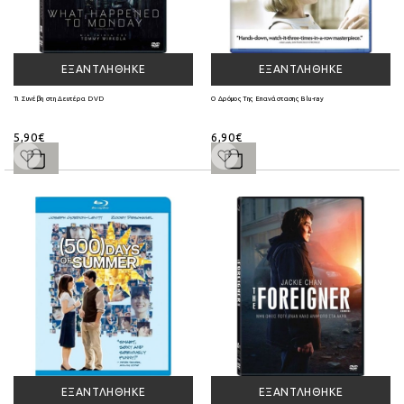
ΕΞΑΝΤΛΉΘΗΚΕ
ΕΞΑΝΤΛΉΘΗΚΕ
Τι Συνέβη στη Δευτέρα DVD
Ο Δρόμος Της Επανάστασης Blu-ray
5,90€
6,90€
ΕΞΑΝΤΛΉΘΗΚΕ
ΕΞΑΝΤΛΉΘΗΚΕ