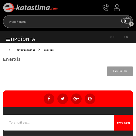
0
GR
EN
ΠΡΟΪΌΝΤΑ
Κατασκευαστής
Enarxis
Enarxis
ΣΥΝΈΧΕΙΑ
Εγγραφή