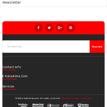
Newsletter
Εγγραφή
Contact Info
E-Katastima.com
Services
© 2026 e-katastima.com. All rights reserved.
Κατασκευή e-shop HellasSites