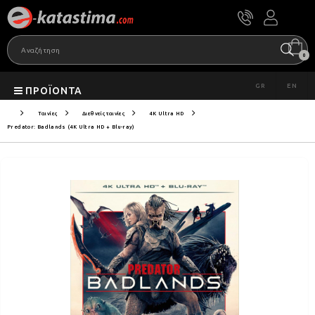
0
GR
EN
ΠΡΟΪΌΝΤΑ
Ταινίες
Διεθνείς ταινίες
4K Ultra HD
Predator: Badlands (4K Ultra HD + Blu-ray)