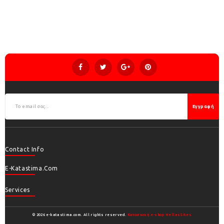
Εγγραφή
Contact Info
E-Katastima.com
Services
© 2026 e-katastima.com. All rights reserved.
Κατασκευή e-shop HellasSites