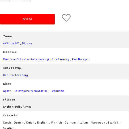
Τύπος
4K Ultra HD
,
Blu-ray
Ηθοποιοί
Dimitrius Schuster-Koloamatangi
,
Elle Fanning
,
Ravi Narayan
Σκηνοθέτης
Dan Trachtenberg
Είδος
Δράση
,
Επιστημονικής Φαντασίας
,
Περιπέτεια
Γλώσσα
English: Dolby Atmos-
Υπότιτλοι
Czech
,
Danish
,
Dutch
,
English-
,
Finnish
,
German
,
Italian
,
Norwegian
,
Spanish
,
Swedish