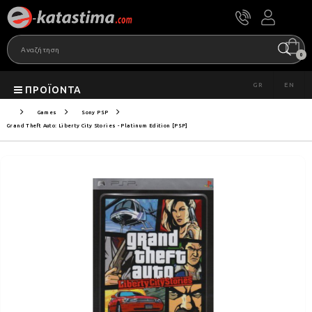
0
GR
EN
ΠΡΟΪΌΝΤΑ
Games
Sony PSP
Grand Theft Auto: Liberty City Stories - Platinum Edition [PSP]