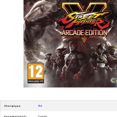
Πλατφόρμα
PS4
Κατασκευαστής
Capcom