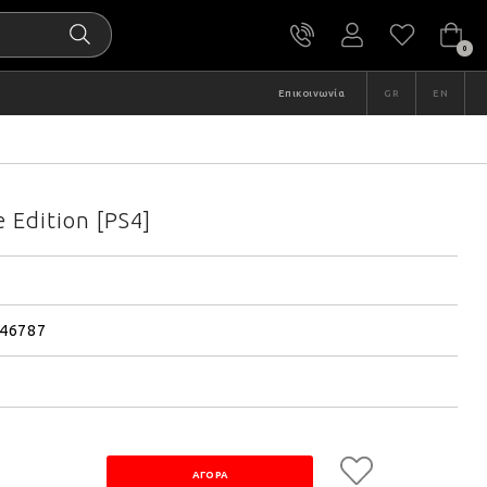
0
Επικοινωνία
GR
EN
e Edition [PS4]
46787