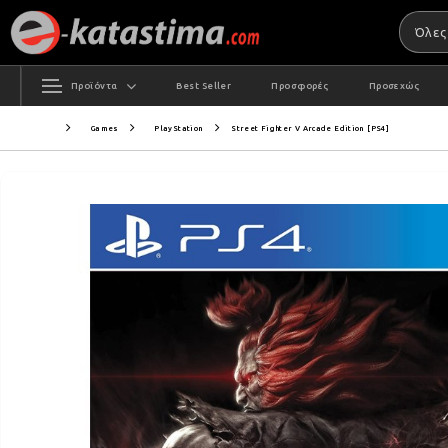
Προϊόντα
Best Seller
Προσφορές
Προσεχώς
Games
PlayStation
Street Fighter V Arcade Edition [PS4]