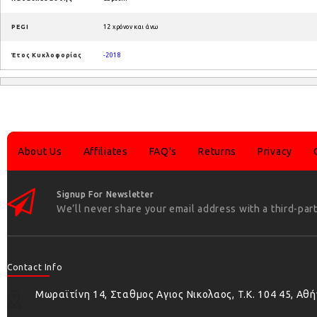
PEGI
12 χρόνον και άνω
Έτος Κυκλοφορίας
-2018
About Us
Affiliates
FAQ's
Returns
Privacy
Signup For Newsletter
We’ll never share your email address with a third-part
Contact Info
Μωραϊτίνη 14, Σταθμος Αγιος Νικολαος, T.K. 104 45, Αθ