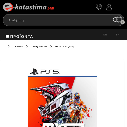
0
GR
EN
ΠΡΟΪΌΝΤΑ
Games
PlayStation
MXGP 2020 [PS5]