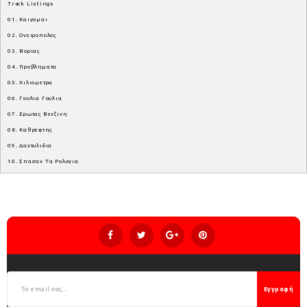
Track Listings
01. Καιγομαι
02. Ονειροπολος
03. Βοριας
04. Προβληματα
05. Χιλιομετρα
06. Γουλια Γουλια
07. Ερωτας Βενζινη
08. Καθρεφτης
09. Δαχτυλιδια
10. Σπασαν Τα Ρολογια
Εγγραφή