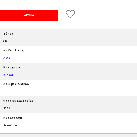
Τύπος
CD
Καλλιτέχνης
Apon
Κατηγορία
Χιπ χοπ
Αριθμός Δίσκων
1-
Έτος Κυκλοφορίας
2025
Κατάσταση
Καινούργιο