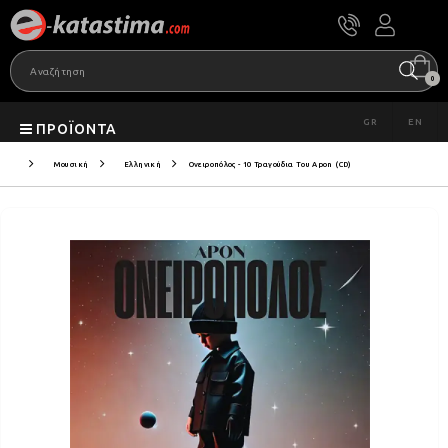
0
GR
EN
ΠΡΟΪΌΝΤΑ
Μουσική
Ελληνική
Ονειροπόλος - 10 Τραγούδια Του Apon (CD)