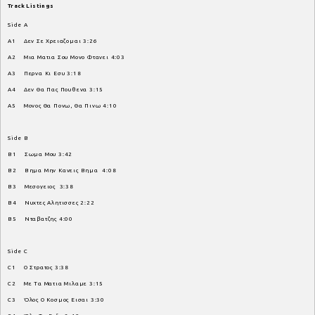
Track Listings
Side A
A1 Δεν Σε Χρειαζομαι 3:26
A2 Μια Ματια Σου Μονο Φτανει 4:03
A3 Περνα Κι Εσυ 3:18
A4 Δεν Θα Πας Πουθενα 3:15
A5 Μονος Θα Πονω, Θα Πινω 4:10
Side B
B1 Σωμα Μου 3:42
B2 Βημα Μην Κανεις Βημα 4:08
B3 Μεσογειος 3:38
B4 Νυχτες Αλητισσες 2:22
B5 Νταβατζης 4:00
Side C
C1 Ο Στρατος 3:38
C2 Με Τα Ματια Μιλαμε 3:15
C3 Όλος Ο Κοσμος Εισαι 3:30