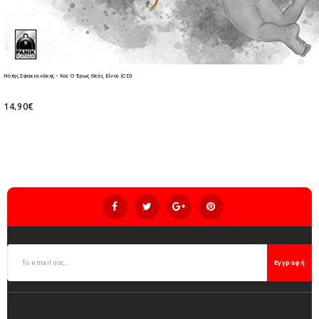
Νότης Σφακιανάκης - Και Ο Έρως Θεός Είναι (CD)
14,90€
Εγγραφή