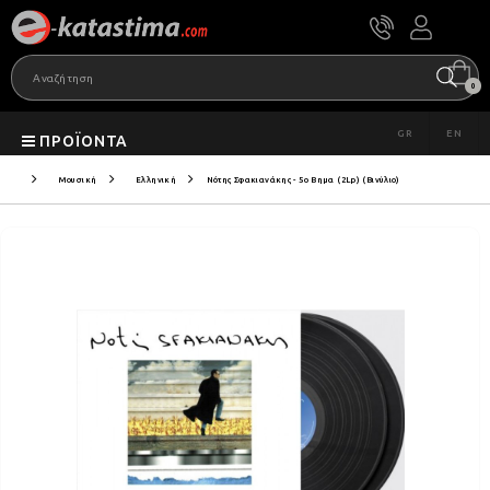
0
GR
EN
ΠΡΟΪΌΝΤΑ
Μουσική
Ελληνική
Νότης Σφακιανάκης - 5ο Βημα (2Lp) (Βινύλιο)