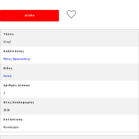
Τύπος
Vinyl
Καλλιτέχνης
Νότης Σφακιανάκης
Είδος
Λαϊκά
Αριθμός Δίσκων
2
Έτος Κυκλοφορίας
2026
Κατάσταση
Καινούργιο