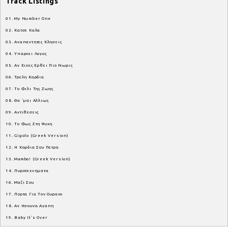
Track Listings
01. My Number One
02. Κατσε Καλα
03. Αναπαντητες Κλησεις
04. Υπαρχει Λογος
05. Αν Ειχες Ερθει Πιο Νωρις
06. Τρελη Καρδια
07. Το Φιλι Της Ζωης
08. Θα ’μαι Αλλιως
09. Αντιθεσεις
10. Το Φως Στη Ψυχη
11. Gigolo (Greek Version)
12. Η Καρδια Σου Πετρα
13. Mambo! (Greek Version)
14. Πυροτεχνηματα
16. Μαζι Σου
17. Πορτα Για Τον Ουρανο
18. Αν Ησουνα Αγαπη
19. Baby It’s Over