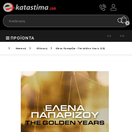
0
GR
EN
ΠΡΟΪΌΝΤΑ
Μουσική
Ελληνική
Ελενα Παπαριζου - The Golden Years (CD)