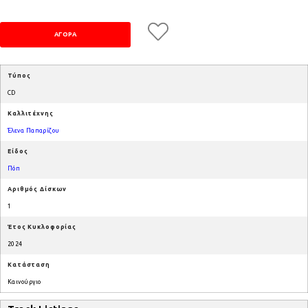
Τύπος
CD
Καλλιτέχνης
Έλενα Παπαρίζου
Είδος
Πόπ
Αριθμός Δίσκων
1
Έτος Κυκλοφορίας
2024
Κατάσταση
Καινούργιο