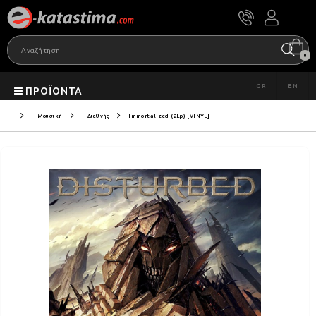
0
GR
EN
ΠΡΟΪΌΝΤΑ
Μουσική
Διεθνής
Immortalized (2Lp) [VINYL]