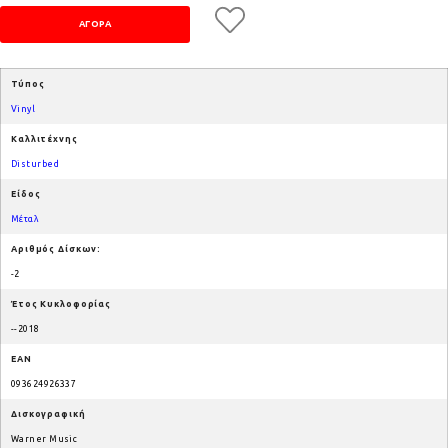
Τύπος
Vinyl
Καλλιτέχνης
Disturbed
Είδος
Μέταλ
Αριθμός Δίσκων:
-2
Έτος Κυκλοφορίας
--2018
EAN
093624926337
Δισκογραφική
Warner Music