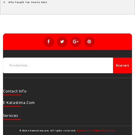
4 Who Taught You How to Hate
Εγγραφή
Contact Info
E-Katastima.com
Services
© 2026 e-katastima.com. All rights reserved.
Κατασκευή e-shop HellasSites