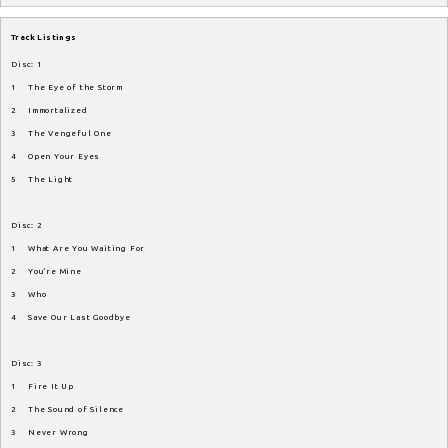
Track Listings
Disc: 1
1 The Eye of the Storm
2 Immortalized
3 The Vengeful One
4 Open Your Eyes
5 The Light
Disc: 2
1 What Are You Waiting For
2 You're Mine
3 Who
4 Save Our Last Goodbye
Disc: 3
1 Fire It Up
2 The Sound of Silence
3 Never Wrong