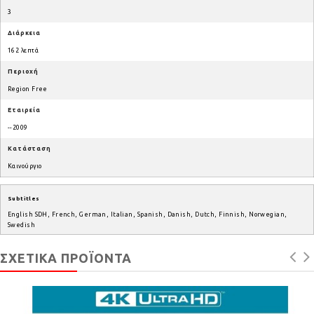
3
Διάρκεια
162 λεπτά
Περιοχή
Region Free
Εταιρεία
--2009
Κατάσταση
Καινούργιο
Subtitles
English SDH, French, German, Italian, Spanish, Danish, Dutch, Finnish, Norwegian,
Swedish
ΣΧΕΤΙΚΆ ΠΡΟΪΌΝΤΑ