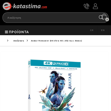
0
GR
EN
ΠΡΟΪΌΝΤΑ
Αναζήτηση
Avatar Remaster (4K Ultra HD + Blu-ray + Bonus)