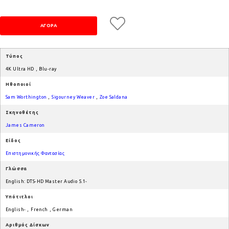
Τύπος
4K Ultra HD
,
Blu-ray
Ηθοποιοί
Sam Worthington
,
Sigourney Weaver
,
Zoe Saldana
Σκηνοθέτης
James Cameron
Είδος
Επιστημονικής Φαντασίας
Γλώσσα
English: DTS-HD Master Audio 5.1-
Υπότιτλοι
English-
,
French
,
German
Αριθμός Δίσκων