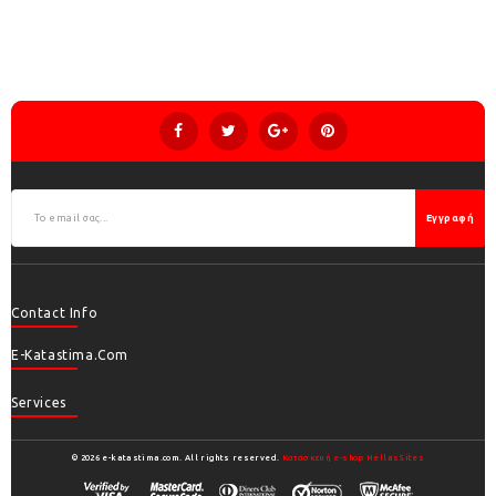
Εγγραφή
Contact Info
E-Katastima.com
Services
© 2026 e-katastima.com. All rights reserved.
Κατασκευή e-shop HellasSites