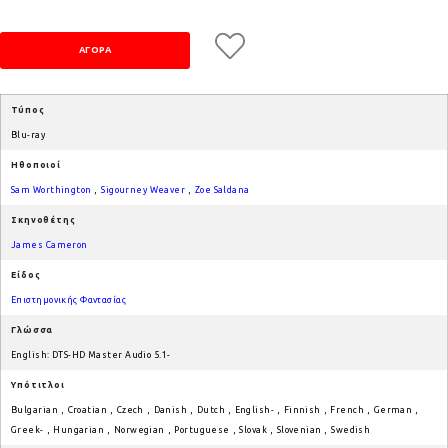
Τύπος
Blu-ray
Ηθοποιοί
Sam Worthington
,
Sigourney Weaver
,
Zoe Saldana
Σκηνοθέτης
James Cameron
Είδος
Επιστημονικής Φαντασίας
Γλώσσα
English: DTS-HD Master Audio 5.1-
Υπότιτλοι
Bulgarian
,
Croatian
,
Czech
,
Danish
,
Dutch
,
English-
,
Finnish
,
French
,
German
,
Greek-
,
Hungarian
,
Norwegian
,
Portuguese
,
Slovak
,
Slovenian
,
Swedish