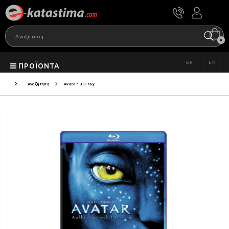
0
GR
EN
ΠΡΟΪΌΝΤΑ
Αναζήτηση
Avatar Blu-ray