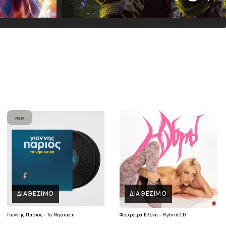
ΝΈΟ
ΔΙΑΘΈΣΙΜΟ
ΔΙΑΘΈΣΙΜΟ
Γιαννης Παριος - Τα Νησιωτικα (2Lp) (Βινύλιο)
Φουρέιρα Ελένη - Hybrid CD