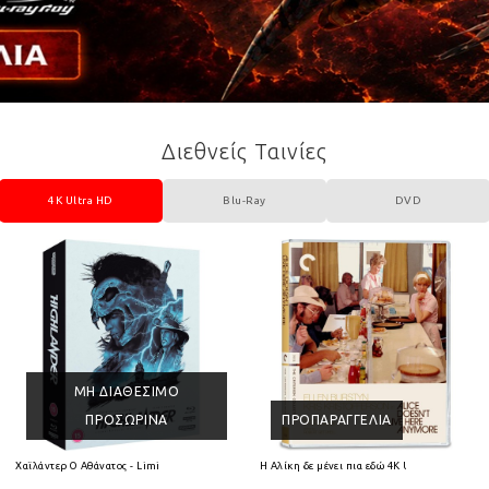
Διεθνείς Ταινίες
4K Ultra HD
Blu-Ray
DVD
ΜΗ ΔΙΑΘΈΣΙΜΟ
ΠΡΟΣΩΡΙΝΆ
ΠΡΟΠΑΡΑΓΓΕΛΊΑ
 HD
Χαϊλάντερ Ο Αθάνατος - Limited Collectors Edition 4K Ultra HD + Blu-Ray
Η Αλίκη δε μένει πια εδώ 4K Ultra HD + Blu-