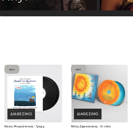
ΝΈΟ
ΝΈΟ
ΔΙΑΘΈΣΙΜΟ
ΔΙΑΘΈΣΙΜΟ
Θάνος Μικρούτσικος - Γραμμές των Οριζόντων (2Lp Vinyl)
Νότης Σφακιανάκης - Οι νότες είναι 7 ψυχές 