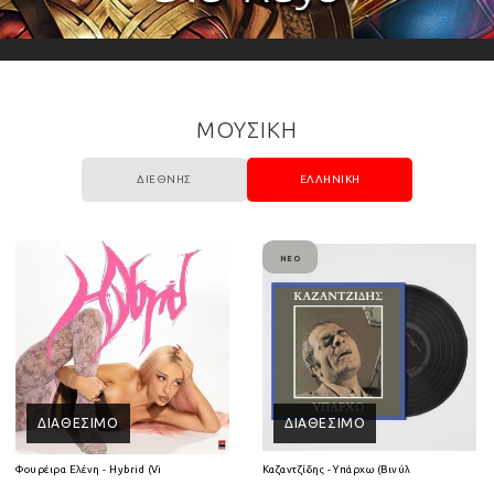
ΜΟΥΣΙΚΗ
ΔΙΕΘΝΉΣ
ΕΛΛΗΝΙΚΉ
ΝΈΟ
ΔΙΑΘΈΣΙΜΟ
ΔΙΑΘΈΣΙΜΟ
(2CD)
Φουρέιρα Ελένη - Hybrid (Vinyl LP)
Καζαντζίδης - Υπάρχω (Βινύλιο Lp)