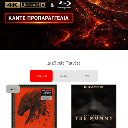
Διεθνείς Ταινίες
4K Ultra HD
Blu-Ray
DVD
ΝΈΟ