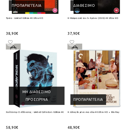
ΠΡΟΠΑΡΑΓΓΕΛΊΑ
ΔΙΑΘΈΣΙΜΟ
Τροία - Limited Edition 4K Ultra HD
Η Μούμια από τον Λι Κρόνιν (2026) 4K Ultra HD
38,90€
37,90€
ΜΗ ΔΙΑΘΈΣΙΜΟ
ΠΡΟΣΩΡΙΝΆ
ΠΡΟΠΑΡΑΓΓΕΛΊΑ
Χαϊλάντερ Ο Αθάνατος - Limited Collectors Edition 4K Ultra HD + Blu-Ray
Η Αλίκη δε μένει πια εδώ 4K Ultra HD + Blu-Ray
58,90€
48,90€