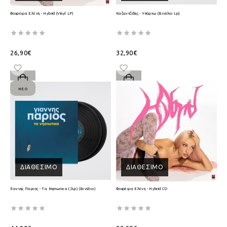
Φουρέιρα Ελένη - Hybrid (Vinyl LP)
Καζαντζίδης - Υπάρχω (Βινύλιο Lp)
26,90€
32,90€
ΝΈΟ
ΔΙΑΘΈΣΙΜΟ
ΔΙΑΘΈΣΙΜΟ
Γιαννης Παριος - Τα Νησιωτικα (2Lp) (Βινύλιο)
Φουρέιρα Ελένη - Hybrid CD