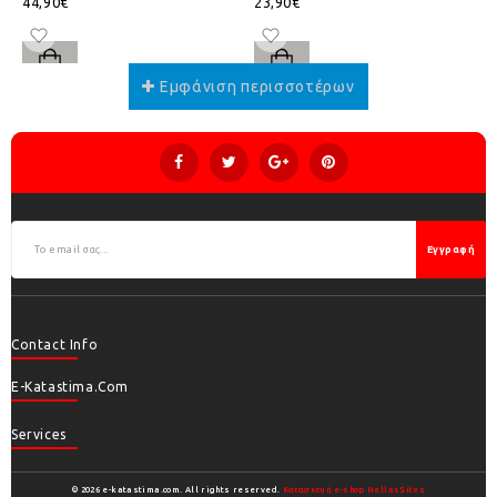
44,90€
23,90€
Εγγραφή
Contact Info
E-Katastima.com
Services
© 2026 e-katastima.com. All rights reserved.
Κατασκευή e-shop HellasSites