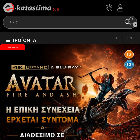
0
GR
EN
ΠΡΟΪΌΝΤΑ
ORDER NOW