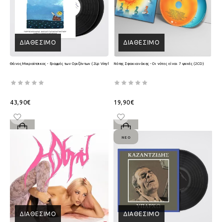
ΔΙΑΘΈΣΙΜΟ
ΔΙΑΘΈΣΙΜΟ
Θάνος Μικρούτσικος - Γραμμές των Οριζόντων (2Lp Vinyl)
Νότης Σφακιανάκης - Οι νότες είναι 7 ψυχές (2CD)
43,90€
19,90€
ΝΈΟ
ΔΙΑΘΈΣΙΜΟ
ΔΙΑΘΈΣΙΜΟ